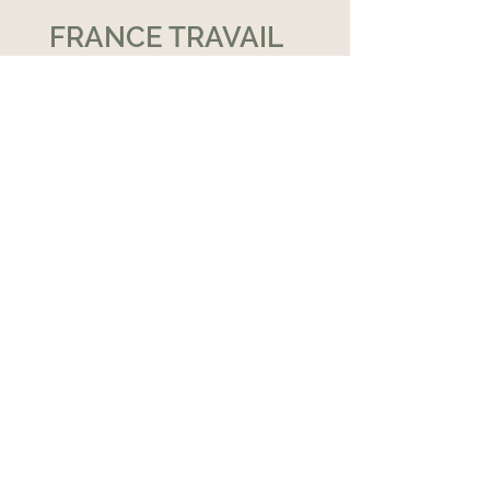
FRANCE TRAVAIL
Vous êtes demandeur d'emploi
ou en reconversion ? France
Travail peut financer une partie
ou la totalité de votre formation.
Pas de prise en charge CPF
CONTACTEZ-NOUS
ACADEMIE PIETRA (ANCIENNEMENT LE STUDIO FORMATION)